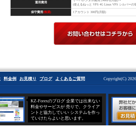
サーバレンタル費用:2480円(月額)〜
運用費用
(使えるねっと VPS 4G Linux VPS シルバーの
保守費用
(推奨)
1アカウント 300円(月額)
は
料金例
お見積り
ブログ
よくあるご質問
Copyright(C) 2026
KZ-Forexのブログ 企業では出来ない
料金やサービスが 売りで、クライア
ントと協力していい システムを作っ
ていけたらよいと思います。
EA認証システム