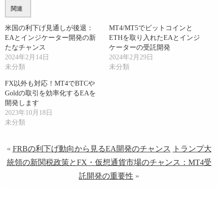
関連
米国の利下げ見通しが後退：
MT4/MT5でビットコインと
EAとインジケーター開発の新
ETHを取り入れたEAとインジ
たなチャンス
ケーターの受託開発
2024年2月14日
2024年2月29日
未分類
未分類
FX以外も対応！MT4でBTCや
Goldの取引を効率化するEAを
開発します
2023年10月18日
未分類
«
FRBの利下げ動向から見るEA開発のチャンス
トランプ大
統領の新関税政策とFX・仮想通貨市場のチャンス：MT4受
託開発の重要性
»